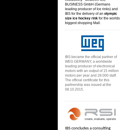
BUSINESS GmbH (
Germans
leading producer of Ice rinks) and
IBS for the delivery of an
olympic
size ice hoc
key rink
for the
worlds
biggest shopping Mall.
IBS
became the official partner of
WEG GERMANY, a worldwide
leading producer of electronical
motors with an output of 15 million
motors per year and 28.000 staff.
The official certificate for this
partnership was issued at the
08.10.2015.
IBS concludes a consulting