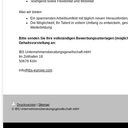
Teamgeist sowie Flexibilität und Mobilität
Was wir bieten
Ein spannendes Arbeitsumfeld mit täglich neuen Herausforde
Die Möglichkeit, Ihr Talent in vollem Umfang zu entwickeln, gest
Weiterbildung
Bitte senden Sie Ihre vollständigen Bewerbungsunterlagen (möglich
Gehaltsvorstellung an:
IBS Unternehmensberatungsgesellschaft mbH
Im Zollhafen 18
50678 Köln
info
@ibs-europe.com
Druckversion
|
Sitemap
© IBS Unternehmensberatungsgesellschaft mbH