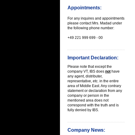
Appointments:
For any inquires and appointments
please contact Mrs. Madad under
the following phone number:
+49 221 999 699 - 00
Important Declaration:
Please note that except the
company VT, IBS does
not
have
any
agent, distributer,
representative, etc. in the entire
area of Middle East
. Any contrary
statement or declaration from any
company or person in the
mentioned area does not
correspond with the truth and is
fully denied by IBS.
Company News: