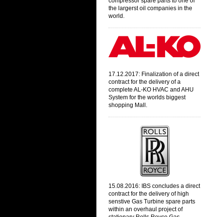
compressor spare parts to one of
the largerst oil companies in the
world.
17.12.2017: Finalization of a direct
contract
for the delivery of a
complete AL-KO HVAC and AHU
System
for the worlds biggest
shopping Mall.
15.08.2016: IBS concludes a direct
contract for the delivery of high
senstive Gas Turbine spare parts
within an overhaul project of