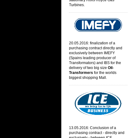
stationary Rolls Royce Gas
Turbines.
20.05.2016: finalization of a
purchasing contract directly and
exclusively between IMEFY
(
Spains leading producer of
Transformators) and IBS for the
delivery of two big size
Oil-
Transformers
for the worlds
biggest shopping Mall.
13.05.2016: Conclusion of a
purchasing contract - directly and
exclusively - between ICE